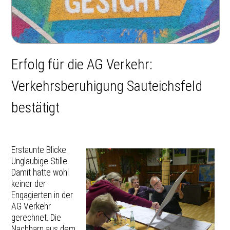
SOZ.ZU
DATENSCHUTZ
QUARTIERSZENTRUM - AKTUELLES
STADTFELD LIVE!
KONTAKT
WILLKOMMEN
SOZIALER ZUSAMMENHALT NEWS
GWE AKTIV
ARCHIV DER ALTEN WEBSITE
QUARTIERSMANAGEMENT
Erfolg für die AG Verkehr:
VEREIN
ISEK: DAS KONZEPT
PROJEKTE & VORHABEN
Verkehrsberuhigung Sauteichsfeld
VERFÜGUNGSFONDS
FESTE & AKTIONEN
MITARBEIT & EHRENAMT
bestätigt
GREMIEN UND AGS
ARCHIV
STADTTEILBÜRO STADTFELD
STADTFELD ZEIGT GESICHT
MITGLIEDSCHAFT & SPENDEN
Erstaunte Blicke.
Ungläubige Stille.
Damit hatte wohl
keiner der
Engagierten in der
AG Verkehr
gerechnet. Die
Nachbarn aus dem