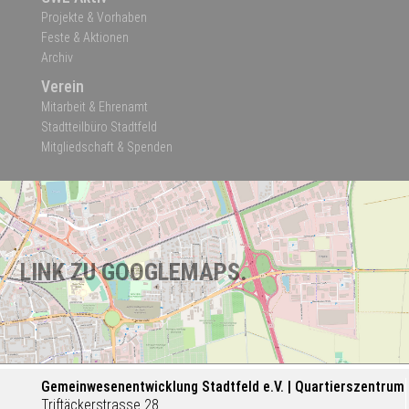
Projekte & Vorhaben
Feste & Aktionen
Archiv
Verein
Mitarbeit & Ehrenamt
Stadtteilbüro Stadtfeld
Mitgliedschaft & Spenden
LINK ZU GOOGLEMAPS.
Gemeinwesenentwicklung Stadtfeld e.V. | Quartierszentrum
Triftäckerstrasse 28