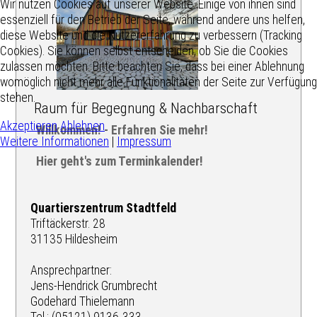
Wir nutzen Cookies auf unserer Website. Einige von ihnen sind
essenziell für den Betrieb der Seite, während andere uns helfen,
diese Website und die Nutzererfahrung zu verbessern (Tracking
Cookies). Sie können selbst entscheiden, ob Sie die Cookies
zulassen möchten. Bitte beachten Sie, dass bei einer Ablehnung
womöglich nicht mehr alle Funktionalitäten der Seite zur Verfügung
stehen.
Raum für Begegnung & Nachbarschaft
Akzeptieren
Ablehnen
Willkommen! - Erfahren Sie mehr!
Weitere Informationen
|
Impressum
Hier geht's zum Terminkalender!
Quartierszentrum Stadtfeld
Triftäckerstr. 28
31135 Hildesheim
Ansprechpartner:
Jens-Hendrick Grumbrecht
Godehard Thielemann